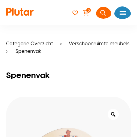
0
Open
Zoeken
naar:
Categorie Overzicht
>
Verschoonruimte meubels
>
Spenenvak
Spenenvak