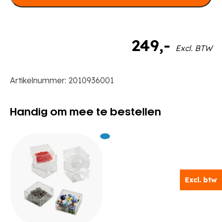
249
,-
Excl. BTW
Artikelnummer:
2010936001
Handig om mee te bestellen
Excl.
35
BTW
Excl. btw