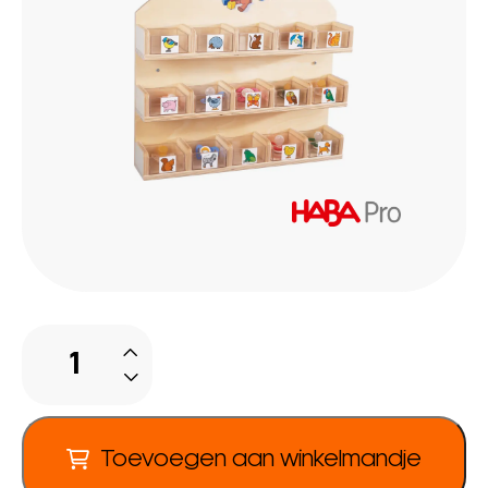
Spenenvak
aantal
Toevoegen aan winkelmandje