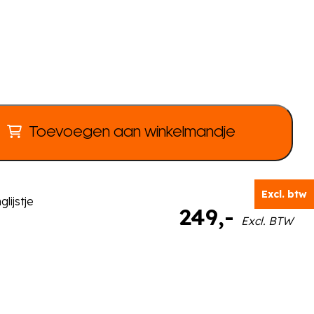
Toevoegen aan winkelmandje
Excl. btw
lijstje
249
,-
Excl. BTW