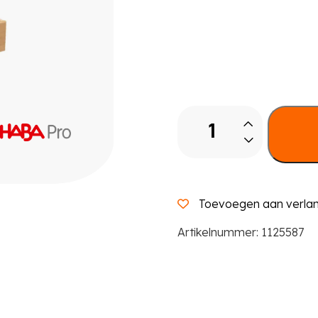
Sorteerbak
op
wielen
aantal
Toevoegen aan verlang
Artikelnummer:
1125587