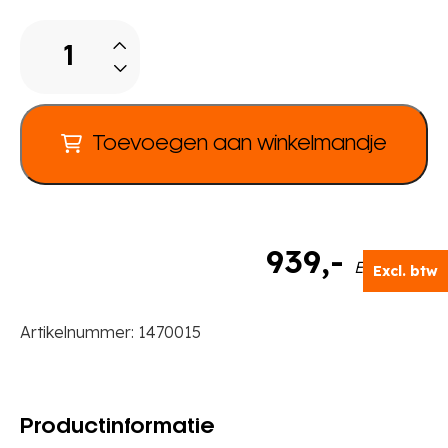
Set
podiumtrappen
aantal
Toevoegen aan winkelmandje
939
,-
Excl. BTW
Excl. btw
Artikelnummer:
1470015
Productinformatie