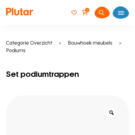
0
Open
Zoeken
naar:
Categorie Overzicht
>
Bouwhoek meubels
>
Podiums
Set podiumtrappen