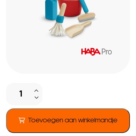
Schoonmaakset
aantal
Toevoegen aan winkelmandje