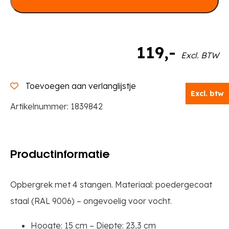
aantal
119
,-
Excl. BTW
Toevoegen aan verlanglijstje
Excl. btw
Artikelnummer:
1839842
Productinformatie
Opbergrek met 4 stangen. Materiaal: poedergecoat
staal (RAL 9006) – ongevoelig voor vocht.
Hoogte: 15 cm – Diepte: 23,3 cm