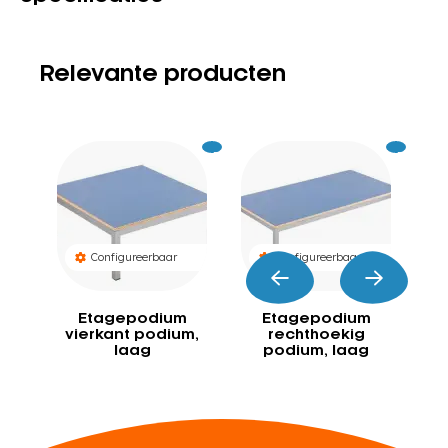
Relevante producten
Excl.
489
Excl.
679
BTW
BTW
Configureerbaar
Configureerbaar
Etagepodium
Etagepodium
vierkant podium,
rechthoekig
laag
podium, laag