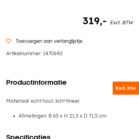
D
71,5
319
,-
cm
Excl. BTW
aantal
Toevoegen aan verlanglijstje
Artikelnummer:
1470690
Productinformatie
Excl. btw
Materiaal: echt hout, licht fineer.
Afmetingen: B 65 x H 21,5 x D 71,5 cm.
Specificaties