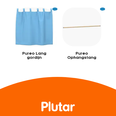
Excl.
55
Excl.
29
BTW
BTW
Pureo Lang
Pureo
gordijn
Ophangstang