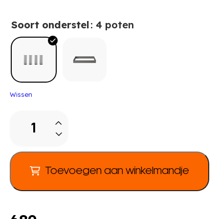
Soort onderstel
: 4 poten
Wissen
Pureo
Terugtrekkast
front
rechts
aantal
Toevoegen aan winkelmandje