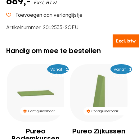
689
,-
Excl. BTW
Toevoegen aan verlanglijstje
Artikelnummer:
2012533-SOFU
Excl. btw
Handig om mee te bestellen
Vanaf
–
139
149
Vanaf
–
169
179
Excl. BTW
Excl. BTW
Configureerbaar
Configureerbaar
Pureo
Pureo Zijkussen