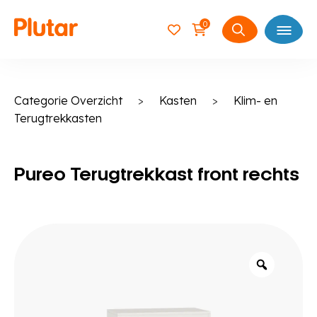
0
Open
Zoeken
naar:
Categorie Overzicht
>
Kasten
>
Klim- en
Terugtrekkasten
Pureo Terugtrekkast front rechts