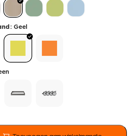
and
: Geel
een