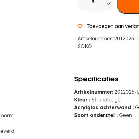
acryl
open
decor
Toevoegen aan verlang
B
50
Artikelnummer:
2012026-
x
SOKO
H
100
x
D
Specificaties
42
Artikelnummer:
2012026-
cm
Kleur :
Strandbeige
aantal
Acrylglas achterwand :
G
Soort onderstel :
Geen
4 norm
leverd