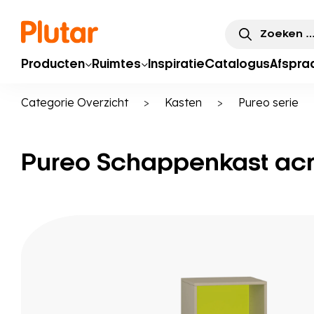
Zoeken
naar:
Producten
Ruimtes
Inspiratie
Catalogus
Afspra
Categorie Overzicht
>
Kasten
>
Pureo serie
Pureo Schappenkast acry