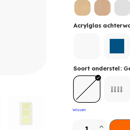
Acrylglas achterw
Soort onderstel
: G
Wissen
Pureo
Schappenkast