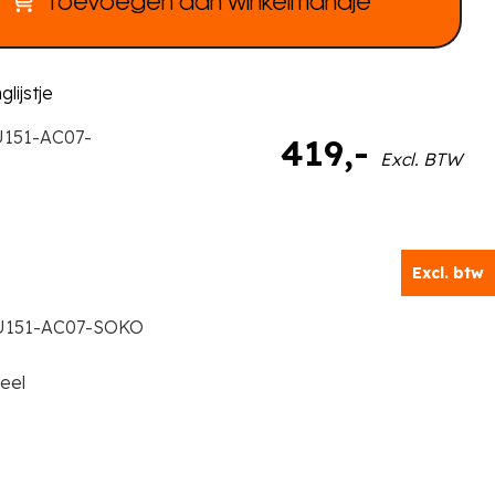
Toevoegen aan winkelmandje
lijstje
U151-AC07-
419
,-
Excl. BTW
Excl. btw
U151-AC07-SOKO
eel