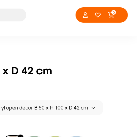
0
 x D 42 cm