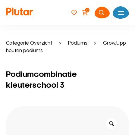
0
Open
Zoeken
naar:
Categorie Overzicht
>
Podiums
>
Grow.Upp
houten podiums
Podiumcombinatie
kleuterschool 3