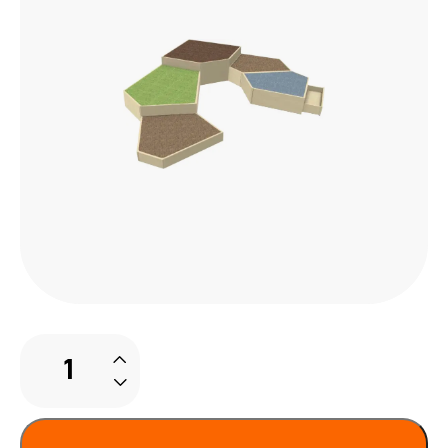
Podiumcombinatie
kleuterschool
3
aantal