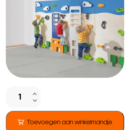
Peuter
klimwand
Stad
aantal
Toevoegen aan winkelmandje