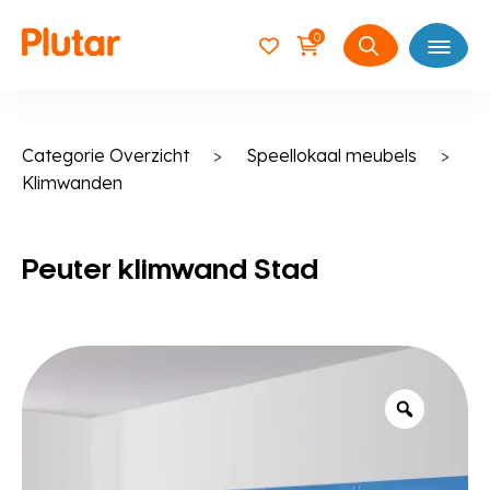
0
Open
Zoeken
naar:
Categorie Overzicht
>
Speellokaal meubels
>
Klimwanden
Peuter klimwand Stad