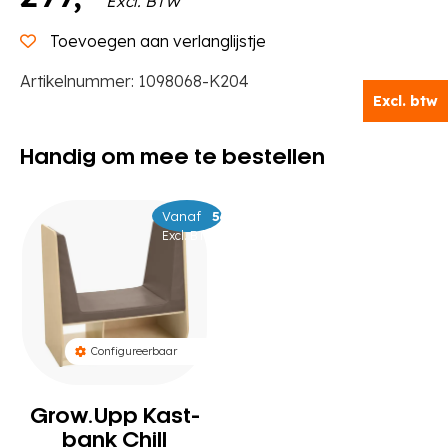
Excl. BTW
Toevoegen aan verlanglijstje
Artikelnummer:
1098068-K204
Excl. btw
Handig om mee te bestellen
Vanaf
–
599
639
Excl. BTW
Configureerbaar
Grow.Upp Kast-
bank Chill