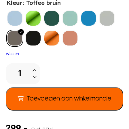
Kleur
: Toffee bruin
Wissen
Mat
voor
Grow.Upp
Kast-
bank
Toevoegen aan winkelmandje
Chill
aantal
299
,-