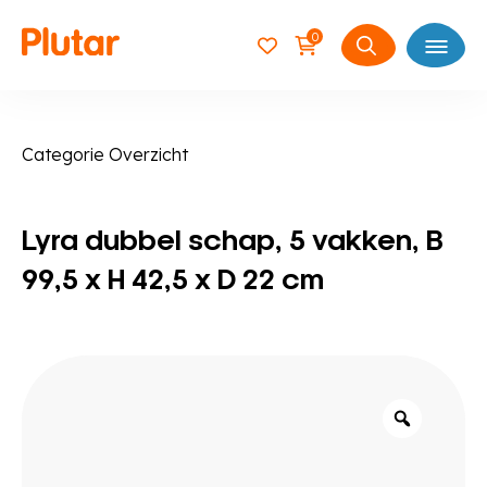
0
Open
Zoeken
naar:
Categorie Overzicht
Lyra dubbel schap, 5 vakken, B
99,5 x H 42,5 x D 22 cm