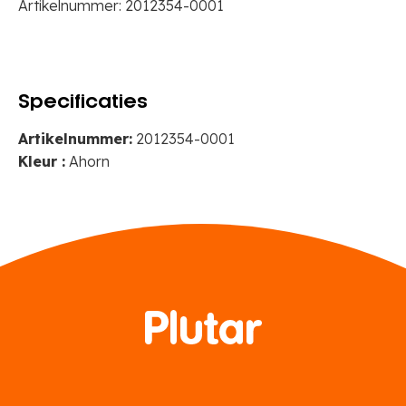
Artikelnummer:
2012354-0001
22
cm
aantal
Specificaties
Artikelnummer:
2012354-0001
Kleur :
Ahorn