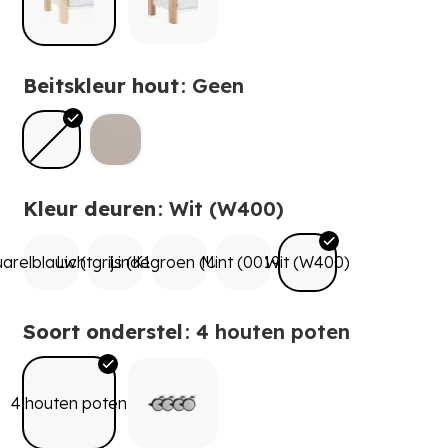
Beitskleur hout
: Geen
Kleur deuren
: Wit (W400)
arelblauw (U739)
Lichtgrijs (K188)
Lindegroen (U195)
Mint (0019)
Wit (W400)
Soort onderstel
: 4 houten poten
4 houten poten