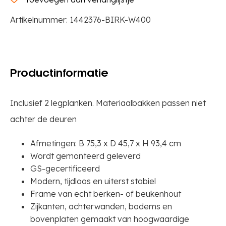
H
Artikelnummer:
1442376-BIRK-W400
93,4
cm
aantal
Productinformatie
Inclusief 2 legplanken. Materiaalbakken passen niet
achter de deuren
Afmetingen: B 75,3 x D 45,7 x H 93,4 cm
Wordt gemonteerd geleverd
GS-gecertificeerd
Modern, tijdloos en uiterst stabiel
Frame van echt berken- of beukenhout
Zijkanten, achterwanden, bodems en
bovenplaten gemaakt van hoogwaardige