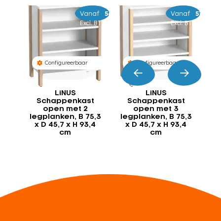
Vanaf
–
539
689
Vanaf
–
569
729
Excl. BTW
Excl. BTW
Configureerbaar
Configureerbaar
LiNUS
LiNUS
Schappenkast
Schappenkast
open met 2
open met 3
legplanken, B 75,3
legplanken, B 75,3
ma
x D 45,7 x H 93,4
x D 45,7 x H 93,4
B 
cm
cm