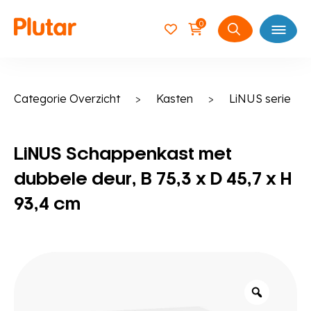
0
Open
Zoeken
naar:
Categorie Overzicht
>
Kasten
>
LiNUS serie
LiNUS Schappenkast met
dubbele deur, B 75,3 x D 45,7 x H
93,4 cm