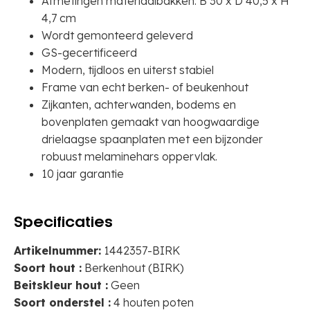
Afmetingen materiaalbakken: B 30 x D 40,5 x H
4,7 cm
Wordt gemonteerd geleverd
GS-gecertificeerd
Modern, tijdloos en uiterst stabiel
Frame van echt berken- of beukenhout
Zijkanten, achterwanden, bodems en
bovenplaten gemaakt van hoogwaardige
drielaagse spaanplaten met een bijzonder
robuust melaminehars oppervlak.
10 jaar garantie
Specificaties
Artikelnummer:
1442357-BIRK
Soort hout :
Berkenhout (BIRK)
Beitskleur hout :
Geen
Soort onderstel :
4 houten poten