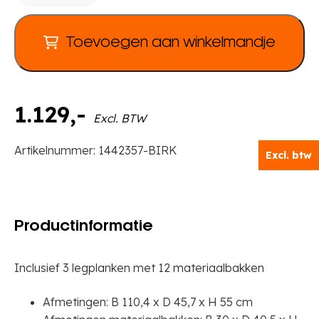
12
eigendomsbakken,
Toevoegen aan winkelmandje
B
110,4
x
D
1.129
,-
Excl. BTW
45,7
x
Artikelnummer:
1442357-BIRK
Excl. btw
H
55
cm
aantal
Productinformatie
Inclusief 3 legplanken met 12 materiaalbakken
Afmetingen: B 110,4 x D 45,7 x H 55 cm