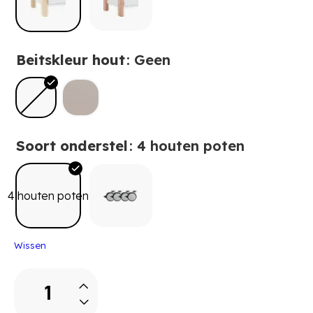
Beitskleur hout
: Geen
Soort onderstel
: 4 houten poten
4 houten poten
Wissen
LiNUS
Schappenkast
met