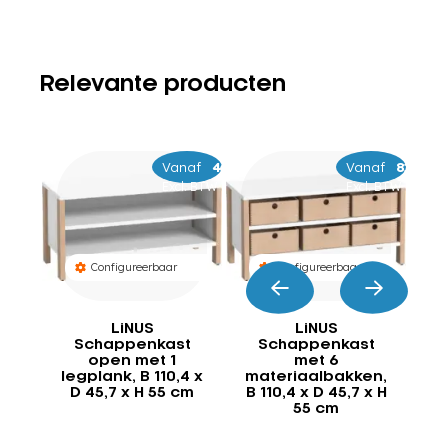
Relevante producten
Vanaf
–
449
609
Vanaf
–
869
1.029
Excl. BTW
Excl. BTW
Configureerbaar
Configureerbaar
LiNUS
LiNUS
Schappenkast
Schappenkast
open met 1
met 6
legplank, B 110,4 x
materiaalbakken,
ma
D 45,7 x H 55 cm
B 110,4 x D 45,7 x H
B 
55 cm