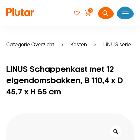
0
Open
Zoeken
naar:
Categorie Overzicht
>
Kasten
>
LiNUS serie
LiNUS Schappenkast met 12
eigendomsbakken, B 110,4 x D
45,7 x H 55 cm