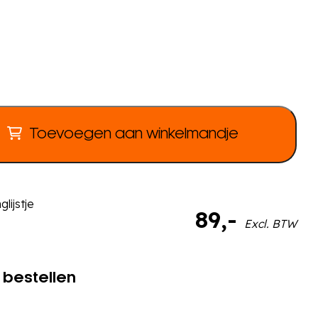
Toevoegen aan winkelmandje
lijstje
89
,-
Excl. BTW
 bestellen