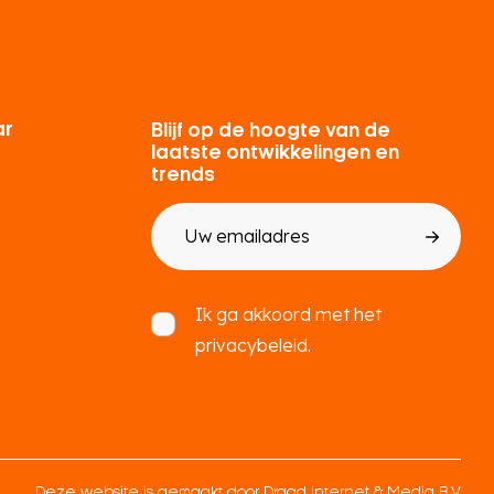
ar
Blijf op de hoogte van de
laatste ontwikkelingen en
trends
E-
mailadres
Toestemming
Ik ga akkoord met het
privacybeleid.
Deze website is gemaakt door
Draad Internet & Media B.V