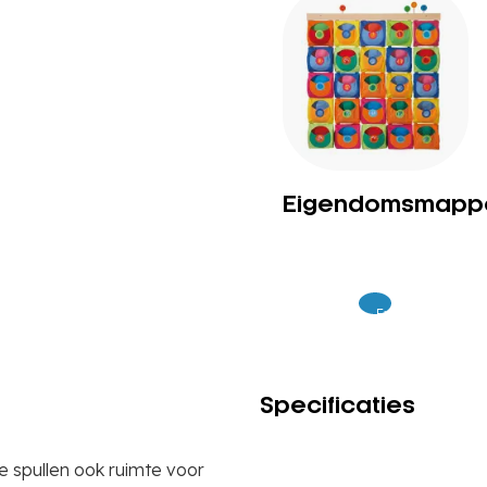
Eigendomsmapp
Excl.
65
BTW
Specificaties
e spullen ook ruimte voor