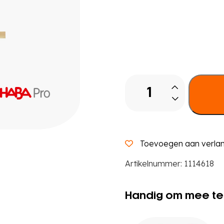
Lijst
voor
eigendomsmappen
aantal
Toevoegen aan verlang
Artikelnummer:
1114618
Handig om mee te