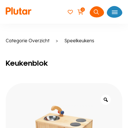
0
Open
Zoeken
naar:
Categorie Overzicht
>
Speelkeukens
Keukenblok