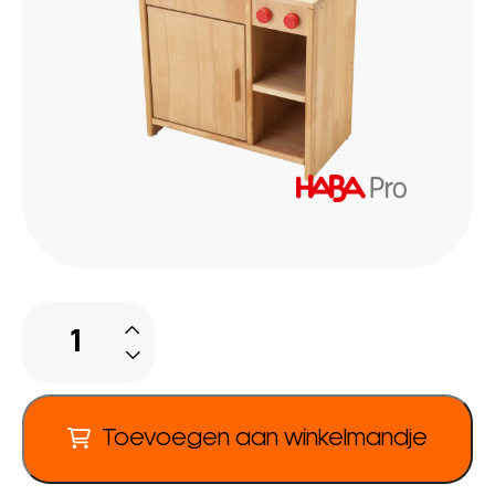
Keukenblok
aantal
Toevoegen aan winkelmandje