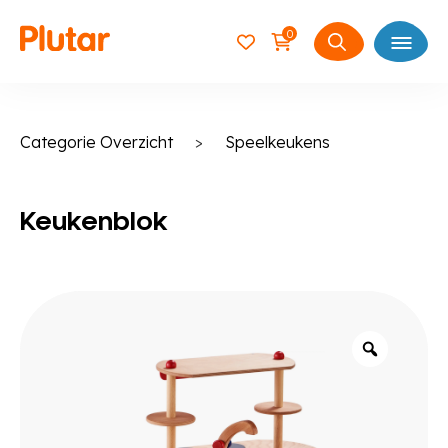
0
Open
Zoeken
naar:
Categorie Overzicht
>
Speelkeukens
Keukenblok