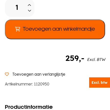
Keukenblok
aantal
Toevoegen aan winkelmandje
259
,-
Excl. BTW
Toevoegen aan verlanglijstje
Excl. btw
Artikelnummer:
1120950
Productinformatie