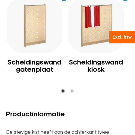
Excl.
539
Excl.
63
BTW
BTW
Excl. btw
Scheidingswand
Scheidingswand
gatenplaat
kiosk
Productinformatie
De stevige kist heeft aan de achterkant twee