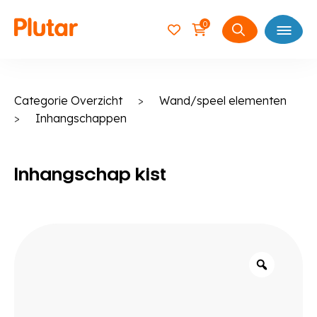
0
Open
Zoeken
naar:
Categorie Overzicht
>
Wand/speel elementen
>
Inhangschappen
Inhangschap kist