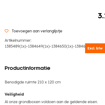
3
Toevoegen aan verlanglijstje
Artikelnummer:
1385489(1x)-1384649(1x)-1384650(1x)-1384656(1x)-138
Excl. btw
Productinformatie
Benodigde ruimte 210 x 120 cm
Veiligheid
Al onze grondboxen voldoen aan de geldende eisen.