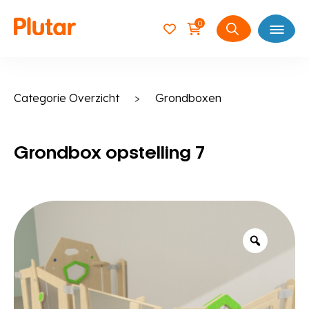
0
Open
Zoeken
naar:
Categorie Overzicht
>
Grondboxen
Grondbox opstelling 7