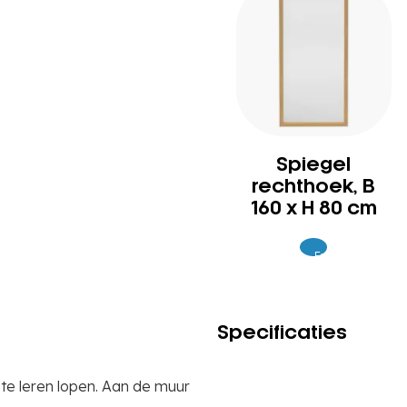
Spiegel
rechthoek, B
160 x H 80 cm
Excl.
359
BTW
Specificaties
 te leren lopen. Aan de muur