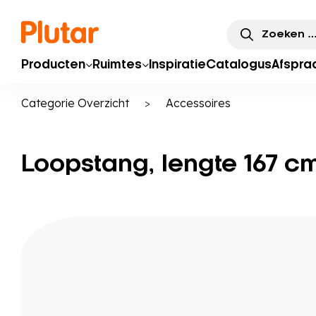
Zoeken
naar:
Producten
Ruimtes
Inspiratie
Catalogus
Afspra
Categorie Overzicht
>
Accessoires
Loopstang, lengte 167 c