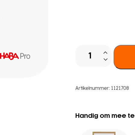
Loopstang,
lengte
167
cm
aantal
Artikelnummer:
1121708
Handig om mee te