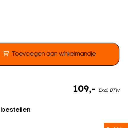
Toevoegen aan winkelmandje
109
,-
Excl. BTW
 bestellen