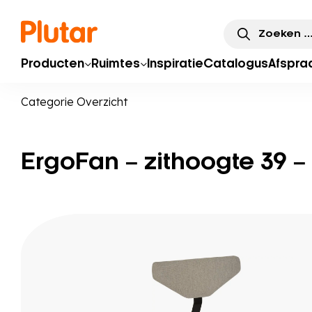
Zoeken
naar:
Producten
Ruimtes
Inspiratie
Catalogus
Afspra
Categorie Overzicht
ErgoFan – zithoogte 39 –