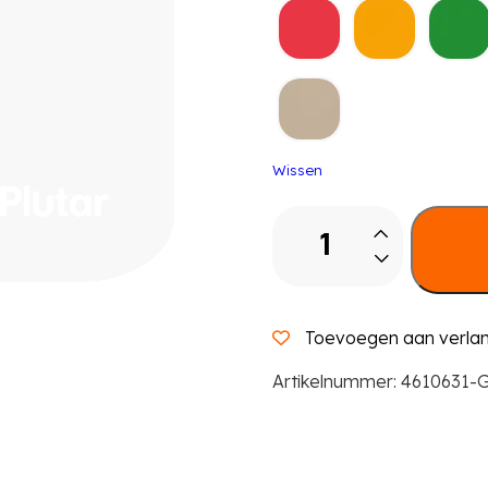
Wissen
ErgoFan
-
zithoogte
39
-
Toevoegen aan verlang
52
cm
Artikelnummer:
4610631-
aantal