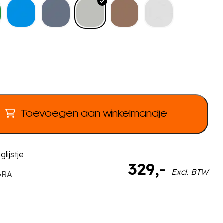
Toevoegen aan winkelmandje
lijstje
329
,-
Excl. BTW
GRA