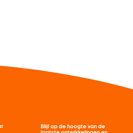
ar
Blijf op de hoogte van de
laatste ontwikkelingen en