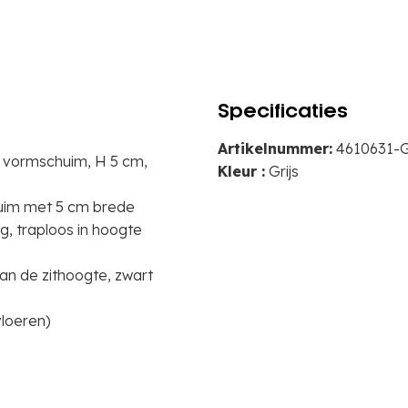
Specificaties
Artikelnummer:
4610631-
g vormschuim, H 5 cm,
Kleur :
Grijs
uim met 5 cm brede
, traploos in hoogte
an de zithoogte, zwart
vloeren)