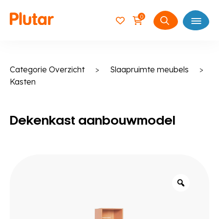
0
Open
Zoeken
naar:
Categorie Overzicht
>
Slaapruimte meubels
>
Kasten
Dekenkast aanbouwmodel