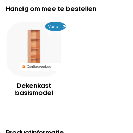
Handig om mee te bestellen
Vanaf
–
749
949
Excl. BTW
Configureerbaar
Dekenkast
basismodel