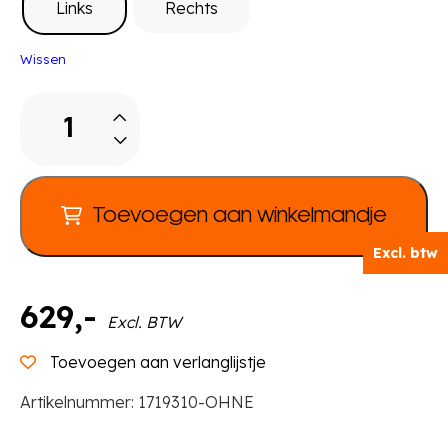
Links
Rechts
Wissen
Dekenkast
aanbouwmodel
aantal
Toevoegen aan winkelmandje
Excl. btw
629
,-
Excl. BTW
Toevoegen aan verlanglijstje
Artikelnummer:
1719310-OHNE