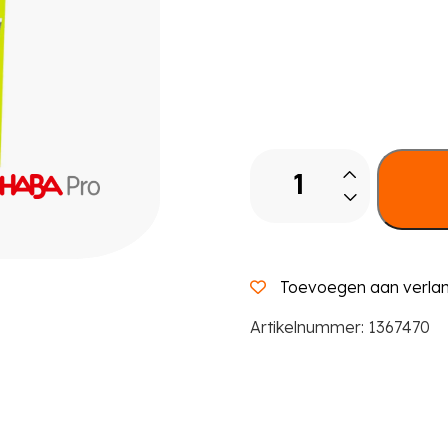
Bouwsteensysteem
Clever-
Up
aantal
Toevoegen aan verlang
Artikelnummer:
1367470