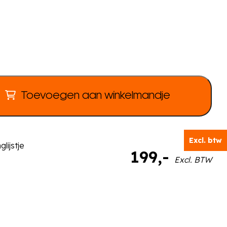
Toevoegen aan winkelmandje
Excl. btw
lijstje
199
,-
Excl. BTW