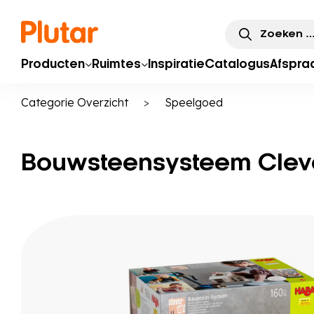
Zoeken
naar:
Producten
Ruimtes
Inspiratie
Catalogus
Afspra
Categorie Overzicht
>
Speelgoed
Bouwsteensysteem Clev