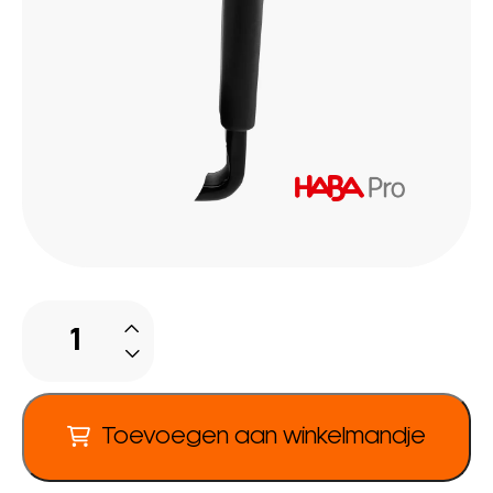
Armleuningen
aantal
Toevoegen aan winkelmandje