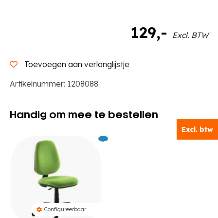
129
,-
Excl. BTW
Toevoegen aan verlanglijstje
Artikelnummer:
1208088
Handig om mee te bestellen
Excl. btw
Excl.
379
BTW
Configureerbaar