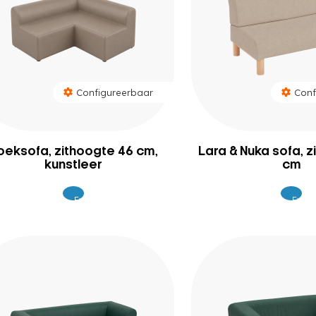
Configureerbaar
Conf
oeksofa, zithoogte 46 cm,
Lara & Nuka sofa, 
kunstleer
cm
Excl.
Excl.
1.449
48
BTW
BTW