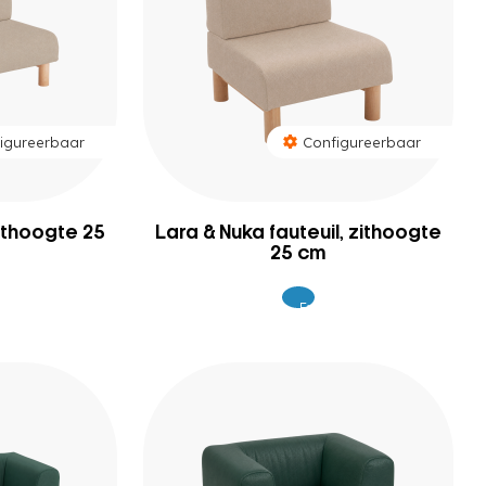
igureerbaar
Configureerbaar
zithoogte 25
Lara & Nuka fauteuil, zithoogte
25 cm
Excl.
9
379
BTW