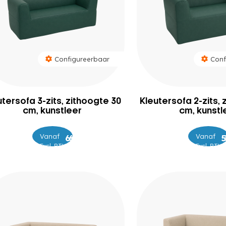
Configureerbaar
Conf
utersofa 3-zits, zithoogte 30
Kleutersofa 2-zits, 
cm, kunstleer
cm, kunstl
Vanaf
–
Vanaf
–
669
699
Excl. BTW
Excl. BTW