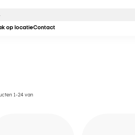
ak op locatie
Contact
ucten
1
-
24
van