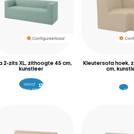
Configureerbaar
Conf
a 2-zits XL, zithoogte 45 cm,
Kleutersofa hoek, 
kunstleer
cm, kunstl
Vanaf
–
1.049
1.099
Excl. BTW
Excl.
59
BTW