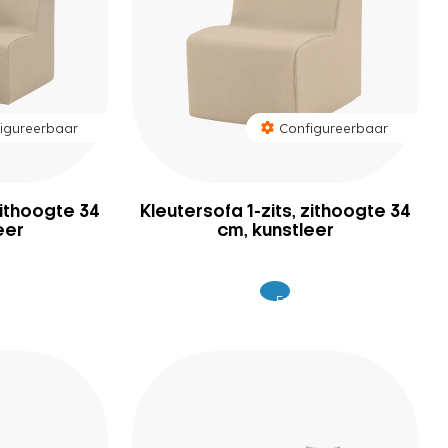
igureerbaar
Configureerbaar
zithoogte 34
Kleutersofa 1-zits, zithoogte 34
eer
cm, kunstleer
Excl.
9
279
BTW