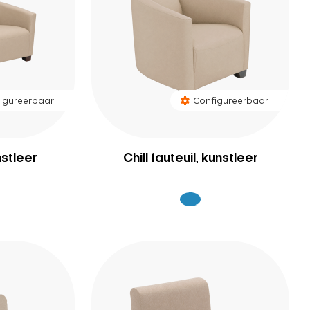
igureerbaar
Configureerbaar
unstleer
Chill fauteuil, kunstleer
Excl.
29
629
BTW