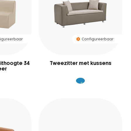
igureerbaar
Configureerbaar
zithoogte 34
Tweezitter met kussens
eer
Excl.
9
969
BTW