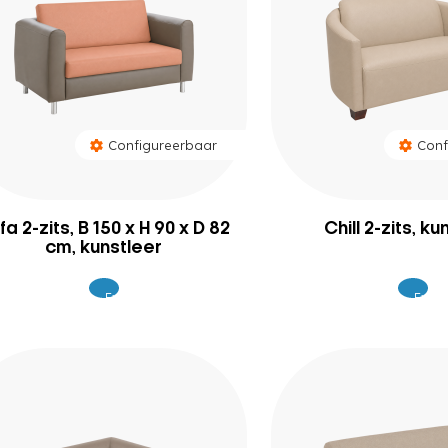
Configureerbaar
Conf
fa 2-zits, B 150 x H 90 x D 82
Chill 2-zits, k
cm, kunstleer
Excl.
Excl.
1.249
1.0
BTW
BTW