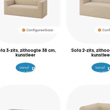
Configureerbaar
Conf
fa 3-zits, zithoogte 38 cm,
Sofa 2-zits, zitho
kunstleer
kunstlee
Vanaf
–
Vanaf
–
1.249
1.299
1
Excl. BTW
Excl. BTW