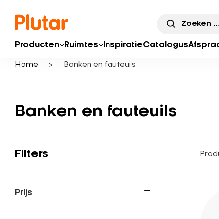
Zoeken
naar:
Producten
Ruimtes
Inspiratie
Catalogus
Afspra
Home
>
Banken en fauteuils
Banken en fauteuils
Filters
Prod
Prijs