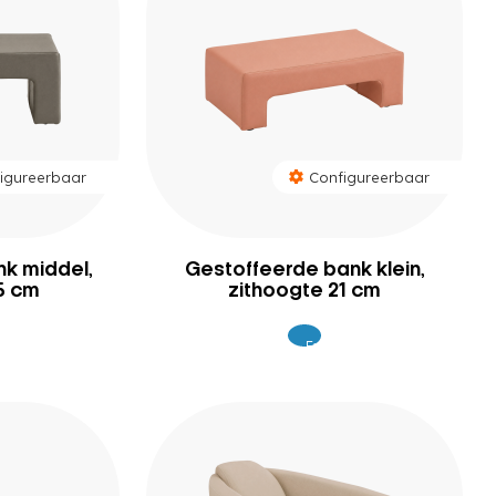
igureerbaar
Configureerbaar
k middel,
Gestoffeerde bank klein,
5 cm
zithoogte 21 cm
Excl.
9
309
BTW