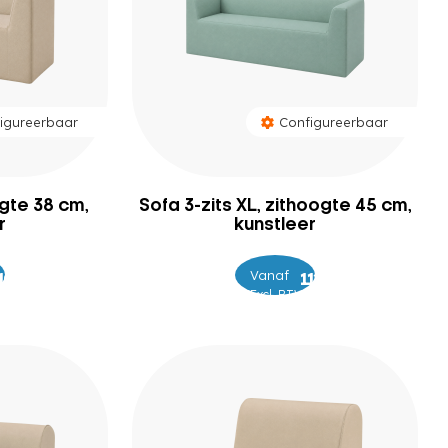
igureerbaar
Configureerbaar
ogte 38 cm,
Sofa 3-zits XL, zithoogte 45 cm,
r
kunstleer
Vanaf
–
.049
1.099
1.249
1.299
Excl. BTW