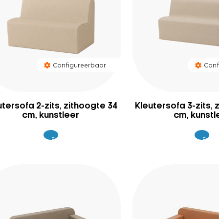
Configureerbaar
Conf
utersofa 2-zits, zithoogte 34
Kleutersofa 3-zits, 
cm, kunstleer
cm, kunstl
Excl.
Excl.
449
52
BTW
BTW