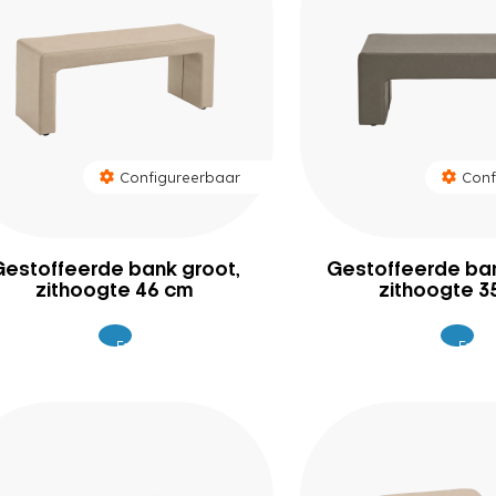
Configureerbaar
Conf
Gestoffeerde bank groot,
Gestoffeerde ban
zithoogte 46 cm
zithoogte 3
Excl.
Excl.
379
34
BTW
BTW