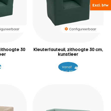
Excl. btw
Excl. btw
igureerbaar
Configureerbaar
zithoogte 30
Kleuterfauteuil, zithoogte 30 cm,
eer
kunstleer
Vanaf
–
529
559
449
469
Excl. BTW