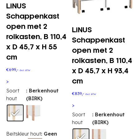
LiNUS
Schappenkast
open met 2
LiNUS
rolkasten, B 110,4
Schappenkast
x D 45,7 x H 55
open met 2
cm
rolkasten, B 110,4
€
699
,-
x D 45,7 x H 93,4
Excl. BTW
cm
>
Dit
Soort
: Berkenhout
€
839
,-
Excl. BTW
product
hout
(BIRK)
heeft
>
meerdere
Dit
Soort
: Berkenhout
variaties.
product
hout
(BIRK)
Deze
heeft
Beitskleur hout
: Geen
optie
meerdere