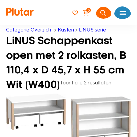
0
Open
Zoeken
naar:
Categorie Overzicht
>
Kasten
>
LiNUS serie
LiNUS Schappenkast
open met 2 rolkasten, B
110,4 x D 45,7 x H 55 cm
Toont alle 2 resultaten
Wit (W400)