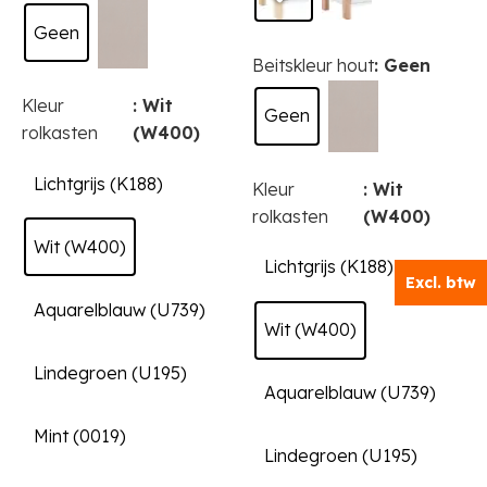
kan
variaties.
Geen
gekozen
Deze
Beitskleur hout
: Geen
worden
optie
op
kan
Kleur
: Wit
Geen
de
gekozen
rolkasten
(W400)
productpagina
worden
op
Lichtgrijs (K188)
Kleur
: Wit
de
rolkasten
(W400)
productpagina
Wit (W400)
Lichtgrijs (K188)
Excl. btw
Aquarelblauw (U739)
Wit (W400)
Lindegroen (U195)
Aquarelblauw (U739)
Mint (0019)
Lindegroen (U195)