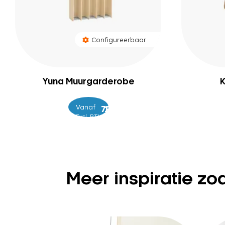
Configureerbaar
Yuna Muurgarderobe
K
Vanaf
–
799
1.149
Excl. BTW
Meer inspiratie zo