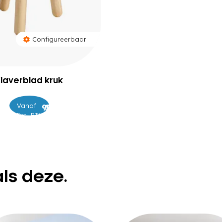
Configureerbaar
laverblad kruk
Vanaf
–
99
115
Excl. BTW
als deze.