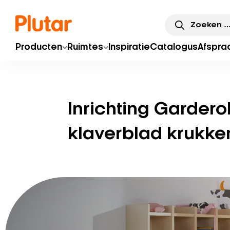
Zoeken
naar:
Producten
Ruimtes
Inspiratie
Catalogus
Afspra
Inrichting Garder
klaverblad krukke