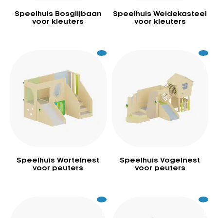
Speelhuis Bosglijbaan
Speelhuis Weidekasteel
voor kleuters
voor kleuters
Excl.
5.689
Excl.
10
BTW
BTW
Speelhuis Wortelnest
Speelhuis Vogelnest
voor peuters
voor peuters
Excl.
7.459
Excl.
7.8
BTW
BTW