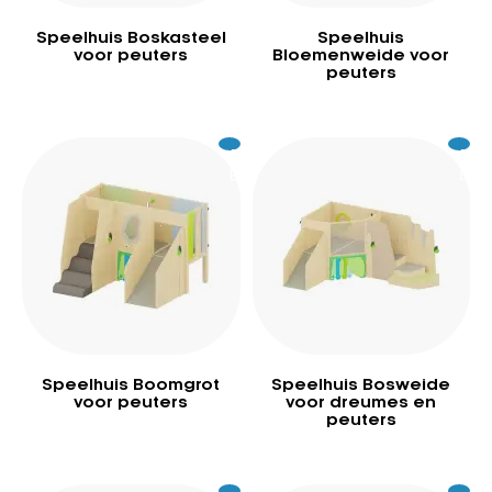
Speelhuis Boskasteel
Speelhuis
voor peuters
Bloemenweide voor
peuters
Excl.
5.849
Excl.
7.3
BTW
BTW
Speelhuis Boomgrot
Speelhuis Bosweide
voor peuters
voor dreumes en
peuters