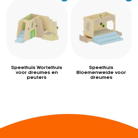
Excl.
6.149
Excl.
4.
BTW
BTW
Speelhuis Wortelhuis
Speelhuis
voor dreumes en
Bloemenweide voor
peuters
dreumes