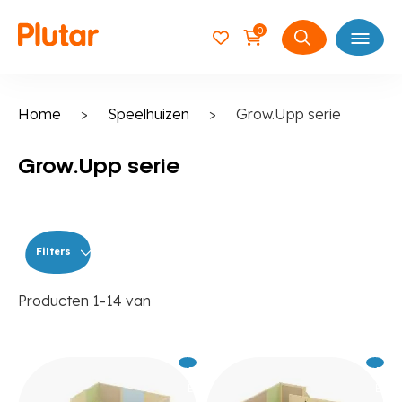
0
Open
Zoeken
naar:
Home
>
Speelhuizen
>
Grow.Upp serie
Grow.Upp serie
Filters
Producten
1
-
14
van
Excl.
9.859
Excl.
10
BTW
BTW