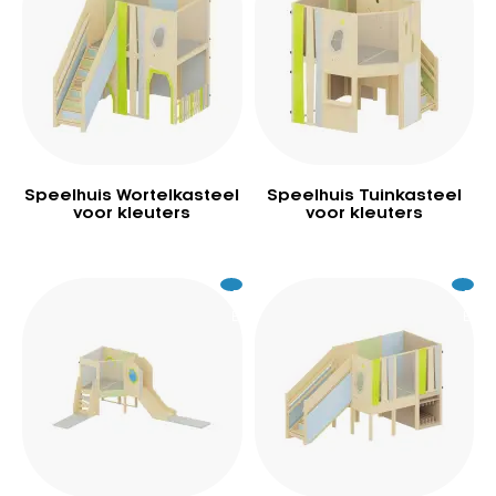
Speelhuis Wortelkasteel
Speelhuis Tuinkasteel
voor kleuters
voor kleuters
Excl.
8.529
Excl.
9.
BTW
BTW